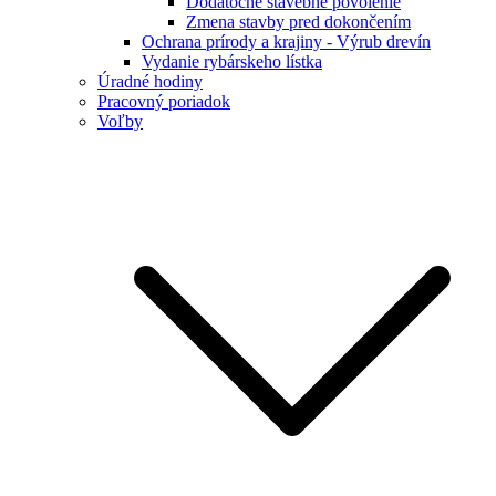
Dodatočné stavebné povolenie
Zmena stavby pred dokončením
Ochrana prírody a krajiny - Výrub drevín
Vydanie rybárskeho lístka
Úradné hodiny
Pracovný poriadok
Voľby