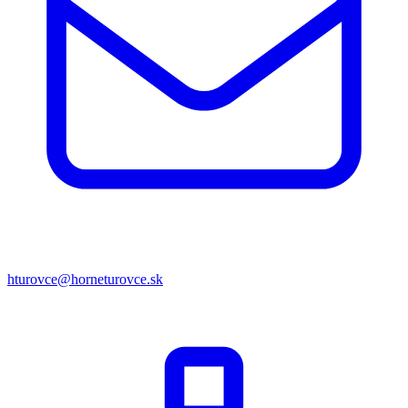
hturovce@horneturovce.sk