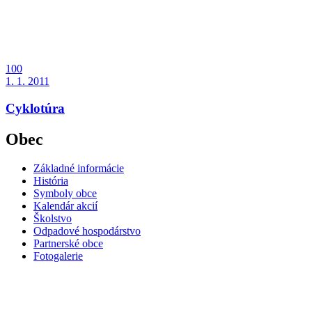
100
1. 1. 2011
Cyklotúra
Obec
Základné informácie
História
Symboly obce
Kalendár akcií
Školstvo
Odpadové hospodárstvo
Partnerské obce
Fotogalerie