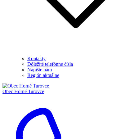
Kontakty
Dôležité telefónne čísla
Napíšte nám
Región aktuálne
Obec
Horné Turovce