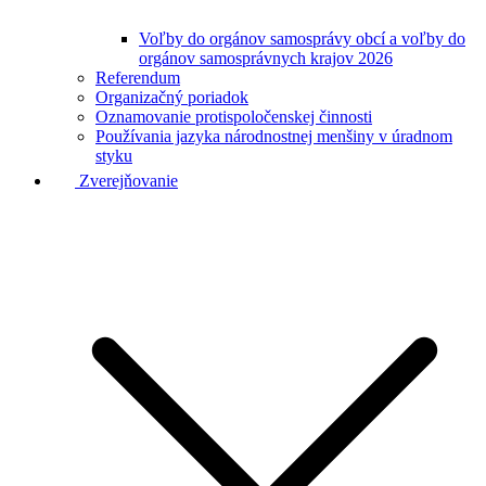
Voľby do orgánov samosprávy obcí a voľby do
orgánov samosprávnych krajov 2026
Referendum
Organizačný poriadok
Oznamovanie protispoločenskej činnosti
Používania jazyka národnostnej menšiny v úradnom
styku
Zverejňovanie