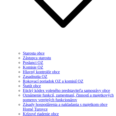
Starosta obce
Zástupca starostu
Poslanci OZ
Komisie OZ
Hlavný kontrolór obce
Zasadnutia OZ
Rokovací poriadok OZ a komisií OZ
Štatút obce
Etický kódex voleného predstaviteľa samosrávy obce
Oznámenie funkcií, zamestnaní, činností a majetkových
pomerov verejných funkcionárov
Zásady hospodárenia a nakladania s majetkom obce
Horné Turovce
Krízové riadenie obce