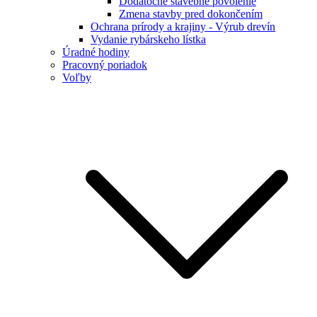
Dodatočné stavebné povolenie
Zmena stavby pred dokončením
Ochrana prírody a krajiny - Výrub drevín
Vydanie rybárskeho lístka
Úradné hodiny
Pracovný poriadok
Voľby