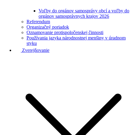
Voľby do orgánov samosprávy obcí a voľby do
orgánov samosprávnych krajov 2026
Referendum
Organizačný poriadok
Oznamovanie protispoločenskej činnosti
Používania jazyka národnostnej menšiny v úradnom
styku
Zverejňovanie