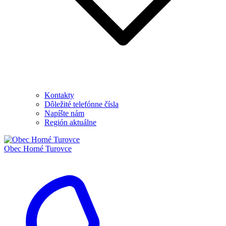
Kontakty
Dôležité telefónne čísla
Napíšte nám
Región aktuálne
Obec
Horné Turovce