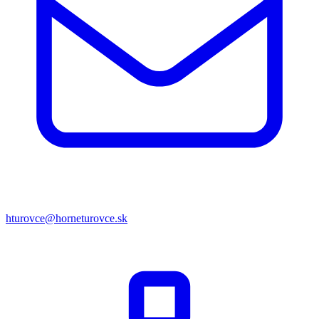
hturovce@horneturovce.sk