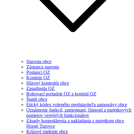
Starosta obce
Zástupca starostu
Poslanci OZ
Komisie OZ
Hlavný kontrolór obce
Zasadnutia OZ
Rokovací poriadok OZ a komisií OZ
Štatút obce
Etický kódex voleného predstaviteľa samosrávy obce
Oznámenie funkcií, zamestnaní, činností a majetkových
pomerov verejných funkcionárov
Zásady hospodárenia a nakladania s majetkom obce
Horné Turovce
Krízové riadenie obce