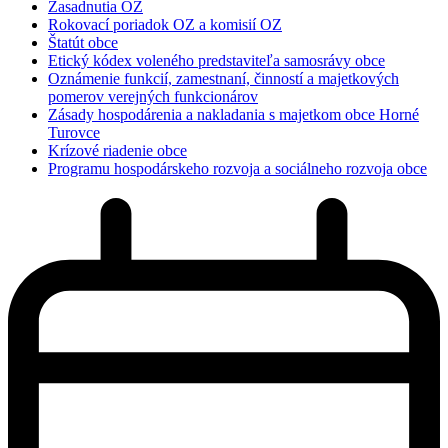
Zasadnutia OZ
Rokovací poriadok OZ a komisií OZ
Štatút obce
Etický kódex voleného predstaviteľa samosrávy obce
Oznámenie funkcií, zamestnaní, činností a majetkových
pomerov verejných funkcionárov
Zásady hospodárenia a nakladania s majetkom obce Horné
Turovce
Krízové riadenie obce
Programu hospodárskeho rozvoja a sociálneho rozvoja obce