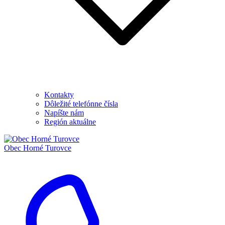
Kontakty
Dôležité telefónne čísla
Napíšte nám
Región aktuálne
Obec
Horné Turovce