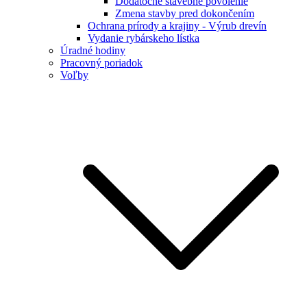
Dodatočné stavebné povolenie
Zmena stavby pred dokončením
Ochrana prírody a krajiny - Výrub drevín
Vydanie rybárskeho lístka
Úradné hodiny
Pracovný poriadok
Voľby