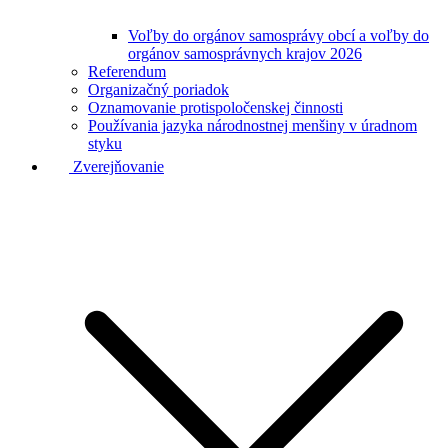
Voľby do orgánov samosprávy obcí a voľby do
orgánov samosprávnych krajov 2026
Referendum
Organizačný poriadok
Oznamovanie protispoločenskej činnosti
Používania jazyka národnostnej menšiny v úradnom
styku
Zverejňovanie