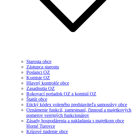
Starosta obce
Zástupca starostu
Poslanci OZ
Komisie OZ
Hlavný kontrolór obce
Zasadnutia OZ
Rokovací poriadok OZ a komisií OZ
Štatút obce
Etický kódex voleného predstaviteľa samosrávy obce
Oznámenie funkcií, zamestnaní, činností a majetkových
pomerov verejných funkcionárov
Zásady hospodárenia a nakladania s majetkom obce
Horné Turovce
Krízové riadenie obce