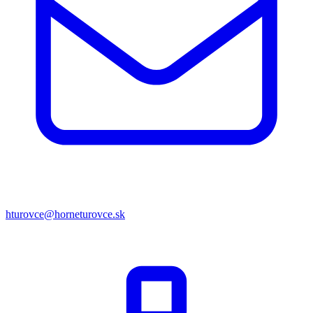
hturovce@horneturovce.sk