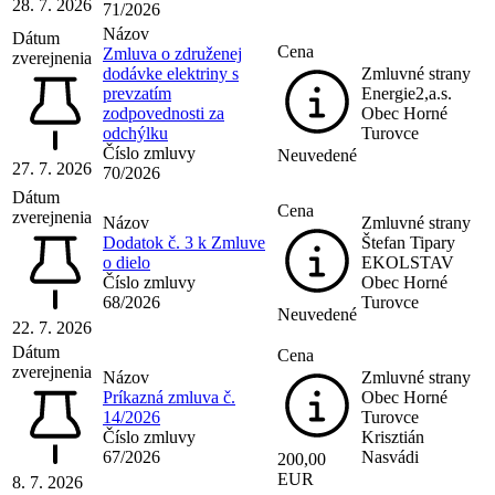
28. 7. 2026
71/2026
Názov
Dátum
Cena
Zmluva o združenej
zverejnenia
dodávke elektriny s
Zmluvné strany
prevzatím
Energie2,a.s.
zodpovednosti za
Obec Horné
odchýlku
Turovce
Číslo zmluvy
Neuvedené
27. 7. 2026
70/2026
Dátum
Cena
zverejnenia
Názov
Zmluvné strany
Dodatok č. 3 k Zmluve
Štefan Tipary
o dielo
EKOLSTAV
Číslo zmluvy
Obec Horné
68/2026
Turovce
Neuvedené
22. 7. 2026
Dátum
Cena
zverejnenia
Názov
Zmluvné strany
Príkazná zmluva č.
Obec Horné
14/2026
Turovce
Číslo zmluvy
Krisztián
67/2026
Nasvádi
200,00
EUR
8. 7. 2026