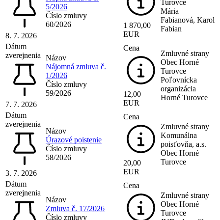
Turovce
5/2026
Mária
Číslo zmluvy
Fabianová, Karol
60/2026
1 870,00
Fabian
EUR
8. 7. 2026
Dátum
Cena
Zmluvné strany
zverejnenia
Názov
Obec Horné
Nájomná zmluva č.
Turovce
1/2026
Poľovnícka
Číslo zmluvy
organizácia
59/2026
12,00
Horné Turovce
EUR
7. 7. 2026
Dátum
Cena
zverejnenia
Zmluvné strany
Názov
Komunálna
Úrazové poistenie
poisťovňa, a.s.
Číslo zmluvy
Obec Horné
58/2026
Turovce
20,00
EUR
3. 7. 2026
Dátum
Cena
zverejnenia
Zmluvné strany
Názov
Obec Horné
Zmluva č. 17/2026
Turovce
Číslo zmluvy