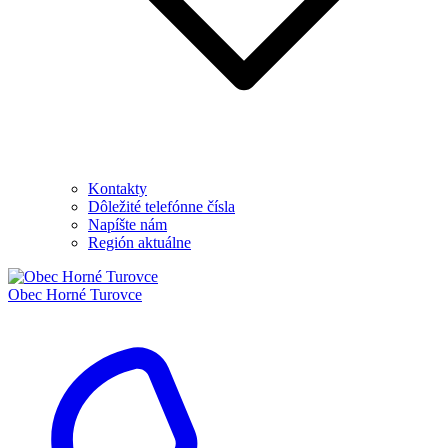
Kontakty
Dôležité telefónne čísla
Napíšte nám
Región aktuálne
Obec
Horné Turovce