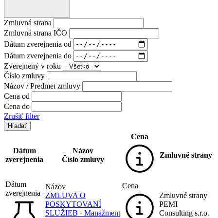
Zmluvná strana
Zmluvná strana IČO
Dátum zverejnenia od
Dátum zverejnenia do
Zverejnený v roku
Číslo zmluvy
Názov / Predmet zmluvy
Cena od
Cena do
Zrušiť filter
Cena
Dátum
Názov
Zmluvné strany
zverejnenia
Číslo zmluvy
Dátum
Cena
Názov
zverejnenia
ZMLUVA O
Zmluvné strany
POSKYTOVANÍ
PEMI
SLUŽIEB - Manažment
Consulting s.r.o.