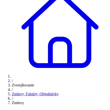
/
Zverejňovanie
/
Zmluvy, Faktúry, Objednávky
/
Zmluvy