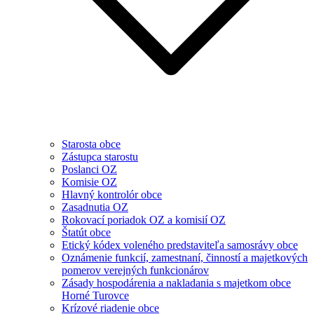
Starosta obce
Zástupca starostu
Poslanci OZ
Komisie OZ
Hlavný kontrolór obce
Zasadnutia OZ
Rokovací poriadok OZ a komisií OZ
Štatút obce
Etický kódex voleného predstaviteľa samosrávy obce
Oznámenie funkcií, zamestnaní, činností a majetkových
pomerov verejných funkcionárov
Zásady hospodárenia a nakladania s majetkom obce
Horné Turovce
Krízové riadenie obce