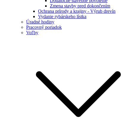
Dodatočné stavebné povolenie
Zmena stavby pred dokončením
Ochrana prírody a krajiny - Výrub drevín
Vydanie rybárskeho lístka
Úradné hodiny
Pracovný poriadok
Voľby