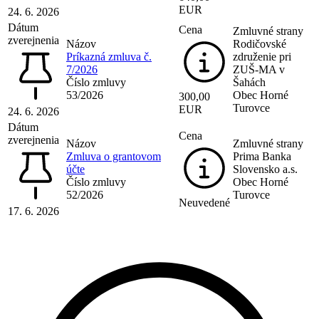
EUR
24. 6. 2026
Dátum
Cena
Zmluvné strany
zverejnenia
Názov
Rodičovské
Príkazná zmluva č.
združenie pri
7/2026
ZUŠ-MA v
Číslo zmluvy
Šahách
53/2026
Obec Horné
300,00
Turovce
EUR
24. 6. 2026
Dátum
Cena
zverejnenia
Názov
Zmluvné strany
Zmluva o grantovom
Prima Banka
účte
Slovensko a.s.
Číslo zmluvy
Obec Horné
52/2026
Turovce
Neuvedené
17. 6. 2026