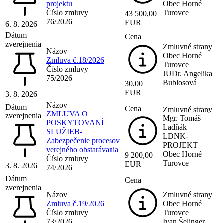
projektu
Obec Horné
Číslo zmluvy
Turovce
43 500,00
76/2026
EUR
6. 8. 2026
Dátum
Cena
zverejnenia
Zmluvné strany
Názov
Obec Horné
Zmluva č.18/2026
Turovce
Číslo zmluvy
JUDr. Angelika
75/2026
Bublosová
30,00
EUR
3. 8. 2026
Názov
Dátum
Cena
Zmluvné strany
ZMLUVA O
zverejnenia
Mgr. Tomáš
POSKYTOVANÍ
Ladňák –
SLUŽIEB-
LDNK-
Zabezpečenie procesov
PROJEKT
verejného obstarávania
Obec Horné
9 200,00
Číslo zmluvy
Turovce
EUR
3. 8. 2026
74/2026
Dátum
Cena
zverejnenia
Názov
Zmluvné strany
Zmluva č.19/2026
Obec Horné
Číslo zmluvy
Turovce
73/2026
Ivan Šelinger