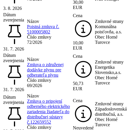
30,00
EUR
3. 8. 2026
Dátum
Cena
zverejnenia
Názov
Zmluvné strany
Poistná zmluva č.
Komunálna
5100005802
poisťovňa, a.s.
Číslo zmluvy
Obec Horné
72/2026
Turovce
10,00
EUR
31. 7. 2026
Dátum
Cena
Názov
zverejnenia
Zmluvné strany
Zmluva o združenej
Energetika
dodávke plynu pre
Slovensko,a.s.
odberateľa plynu
Obec Horné
Číslo zmluvy
Turovce
50,73
69/2026
EUR
31. 7. 2026
Názov
Dátum
Cena
Zmluva o pripojení
zverejnenia
Zmluvné strany
odberného elektrického
Západoslovenská
zariadenia žiadateľa do
distribučná, a.s.
distribučnej sústavy
Obec Horné
č.122659552
Turovce
Číslo zmluvy
Neuvedené