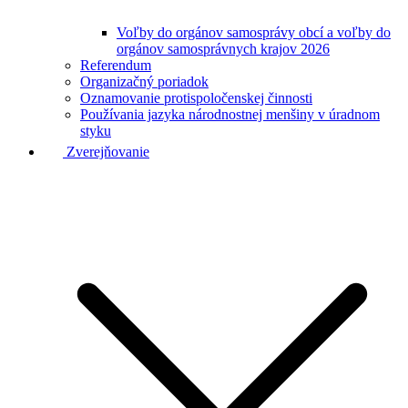
Voľby do orgánov samosprávy obcí a voľby do
orgánov samosprávnych krajov 2026
Referendum
Organizačný poriadok
Oznamovanie protispoločenskej činnosti
Používania jazyka národnostnej menšiny v úradnom
styku
Zverejňovanie