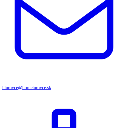
hturovce@horneturovce.sk