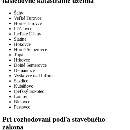
nasledovné katastrálne územia
Šahy
Veľké Turovce
Horné Turovce
Plášťovce
Ipeľské Úľany
Slatina
Hokovce
Horné Semerovce
Tupá
Hrkovce
Dolné Semerovce
Demandice
Vyškovce nad Ipľom
Sazdice
Kubáňovo
Ipeľský Sokolec
Lontov
Bielovce
Pastovce
Pri rozhodovaní podľa stavebného
zákona