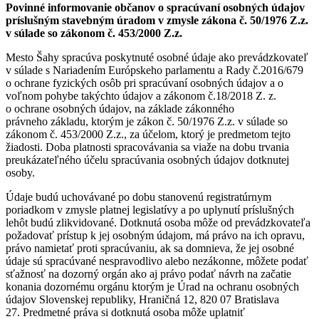
Povinné informovanie občanov o spracúvaní osobných údajov
príslušným stavebným úradom v zmysle zákona č. 50/1976 Z.z.
v súlade so zákonom č. 453/2000 Z.z.
Mesto Šahy spracúva poskytnuté osobné údaje ako prevádzkovateľ
v súlade s Nariadením Európskeho parlamentu a Rady č.2016/679
o ochrane fyzických osôb pri spracúvaní osobných údajov a o
voľnom pohybe takýchto údajov a zákonom č.18/2018 Z. z.
o ochrane osobných údajov, na základe zákonného
právneho základu, ktorým je zákon č. 50/1976 Z.z. v súlade so
zákonom č. 453/2000 Z.z., za účelom, ktorý je predmetom tejto
žiadosti. Doba platnosti spracovávania sa viaže na dobu trvania
preukázateľného účelu spracúvania osobných údajov dotknutej
osoby.
Údaje budú uchovávané po dobu stanovenú registratúrnym
poriadkom v zmysle platnej legislatívy a po uplynutí príslušných
lehôt budú zlikvidované. Dotknutá osoba môže od prevádzkovateľa
požadovať prístup k jej osobným údajom, má právo na ich opravu,
právo namietať proti spracúvaniu, ak sa domnieva, že jej osobné
údaje sú spracúvané nespravodlivo alebo nezákonne, môžete podať
sťažnosť na dozorný orgán ako aj právo podať návrh na začatie
konania dozornému orgánu ktorým je Úrad na ochranu osobných
údajov Slovenskej republiky, Hraničná 12, 820 07 Bratislava
27. Predmetné práva si dotknutá osoba môže uplatniť