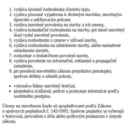
vydáva územné rozhodnutia rôzneho typu,
vydáva písomné vyjadrenia k drobným stavbám, stavebným
úpravám a udržiavacím prácam,
vydáva stavebné povolenia na stavby a ich zmeny,
vydáva kolaudačné rozhodnutia na stavby, pre ktoré stavebný
úrad vydal stavebné povolenie,
vydáva rozhodnutie o zmene v užívaní stavby,
vydáva rozhodnutia na odstránenie stavby, alebo nariadenie
odstránenia stavieb,
rozhoduje o dodatočnom povolení stavby,
vydáva povolenie na informačné, reklamné a propagačné
zariadenia,
pri porušení stavebného zákona prejednáva priestupky,
správne delikty a ukladá pokuty,
vykonáva štátny stavebný dohľad,
prejednáva sťažnosti, petície a poskytuje informácie podľa
osobitného predpisu.
Úkony na stavebnom úrade sú spoplatňované podľa Zákona
o správnych poplatkoch č. 145/1995. Správne poplatky sa vyberajú
v hotovosti, prevodom z účtu alebo poštovým poukazom v zmysle
zákona.