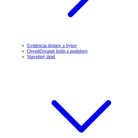
Evidencia domov a bytov
Osvedčovanie listín a podpisov
Stavebný úrad