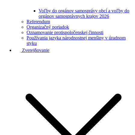
Voľby do orgánov samosprávy obcí a voľby do
orgánov samosprávnych krajov 2026
Referendum
Organizačný poriadok
Oznamovanie protispoločenskej činnosti
Používania jazyka národnostnej menšiny v úradnom
styku
Zverejňovanie