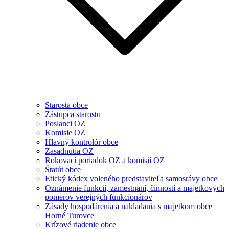
Starosta obce
Zástupca starostu
Poslanci OZ
Komisie OZ
Hlavný kontrolór obce
Zasadnutia OZ
Rokovací poriadok OZ a komisií OZ
Štatút obce
Etický kódex voleného predstaviteľa samosrávy obce
Oznámenie funkcií, zamestnaní, činností a majetkových
pomerov verejných funkcionárov
Zásady hospodárenia a nakladania s majetkom obce
Horné Turovce
Krízové riadenie obce