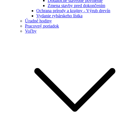
Dodatočné stavebné povolenie
Zmena stavby pred dokončením
Ochrana prírody a krajiny - Výrub drevín
Vydanie rybárskeho lístka
Úradné hodiny
Pracovný poriadok
Voľby