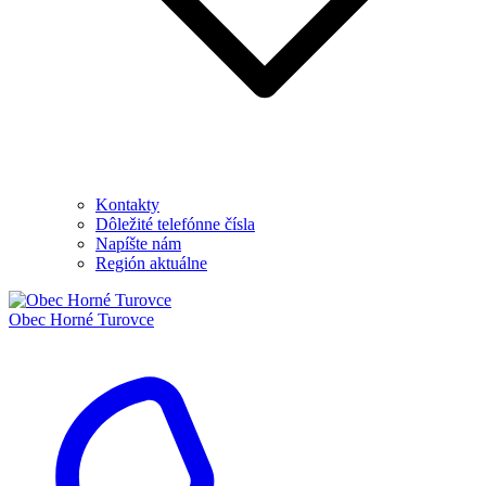
Kontakty
Dôležité telefónne čísla
Napíšte nám
Región aktuálne
Obec
Horné Turovce