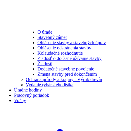
O úrade
Stavebný zámer
Ohlásenie stavby a stavebných úprav
Ohlásenie odstránenia stavby
Kolaudačné rozhodnutie
Žiadosť o dočasné užívanie stavby
Žiadosti
Dodatočné stavebné povolenie
Zmena stavby pred dokončením
Ochrana prírody a krajiny - Výrub drevín
Vydanie rybárskeho lístka
Úradné hodiny
Pracovný poriadok
Voľby