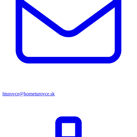
hturovce@horneturovce.sk