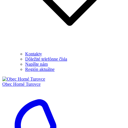
Kontakty
Dôležité telefónne čísla
Napíšte nám
Región aktuálne
Obec
Horné Turovce