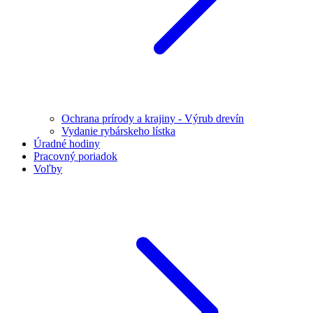
Ochrana prírody a krajiny - Výrub drevín
Vydanie rybárskeho lístka
Úradné hodiny
Pracovný poriadok
Voľby