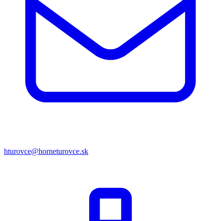
hturovce@horneturovce.sk