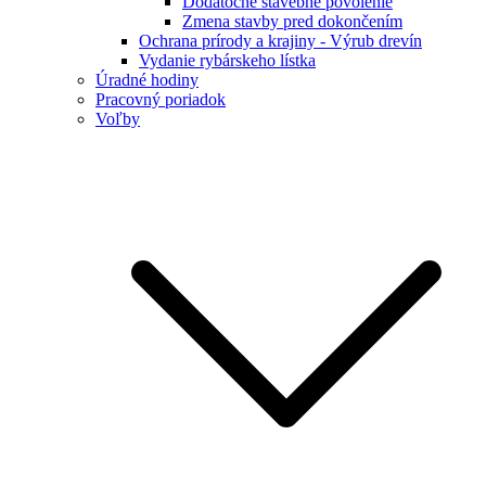
Dodatočné stavebné povolenie
Zmena stavby pred dokončením
Ochrana prírody a krajiny - Výrub drevín
Vydanie rybárskeho lístka
Úradné hodiny
Pracovný poriadok
Voľby