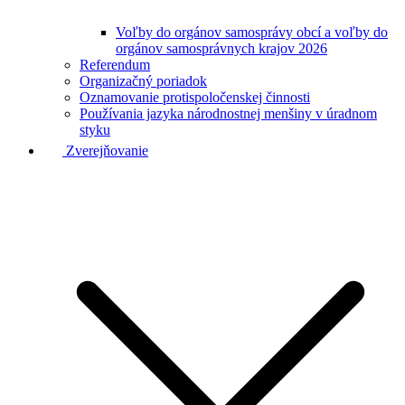
Voľby do orgánov samosprávy obcí a voľby do
orgánov samosprávnych krajov 2026
Referendum
Organizačný poriadok
Oznamovanie protispoločenskej činnosti
Používania jazyka národnostnej menšiny v úradnom
styku
Zverejňovanie