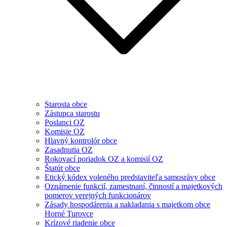
Starosta obce
Zástupca starostu
Poslanci OZ
Komisie OZ
Hlavný kontrolór obce
Zasadnutia OZ
Rokovací poriadok OZ a komisií OZ
Štatút obce
Etický kódex voleného predstaviteľa samosrávy obce
Oznámenie funkcií, zamestnaní, činností a majetkových
pomerov verejných funkcionárov
Zásady hospodárenia a nakladania s majetkom obce
Horné Turovce
Krízové riadenie obce