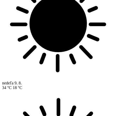
nedeľa
9. 8.
34 °C
18 °C