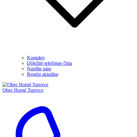
Kontakty
Dôležité telefónne čísla
Napíšte nám
Región aktuálne
Obec
Horné Turovce