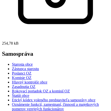
254,78 kB
Samospráva
Starosta obce
Zástupca starostu
Poslanci OZ
Komisie OZ
Hlavný kontrolór obce
Zasadnutia OZ
Rokovací poriadok OZ a komisií OZ
Štatút obce
Etický kódex voleného predstaviteľa samosrávy obce
Oznámenie funkcií, zamestnaní, činností a majetkových
pomerov verejných funkcionárov