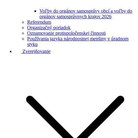
Voľby do orgánov samosprávy obcí a voľby do
orgánov samosprávnych krajov 2026
Referendum
Organizačný poriadok
Oznamovanie protispoločenskej činnosti
Používania jazyka národnostnej menšiny v úradnom
styku
Zverejňovanie