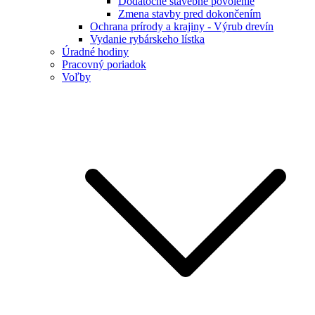
Dodatočné stavebné povolenie
Zmena stavby pred dokončením
Ochrana prírody a krajiny - Výrub drevín
Vydanie rybárskeho lístka
Úradné hodiny
Pracovný poriadok
Voľby