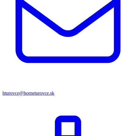
hturovce@horneturovce.sk