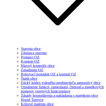
Starosta obce
Zástupca starostu
Poslanci OZ
Komisie OZ
Hlavný kontrolór obce
Zasadnutia OZ
Rokovací poriadok OZ a komisií OZ
Štatút obce
Etický kódex voleného predstaviteľa samosrávy obce
Oznámenie funkcií, zamestnaní, činností a majetkových
pomerov verejných funkcionárov
Zásady hospodárenia a nakladania s majetkom obce
Horné Turovce
Krízové riadenie obce