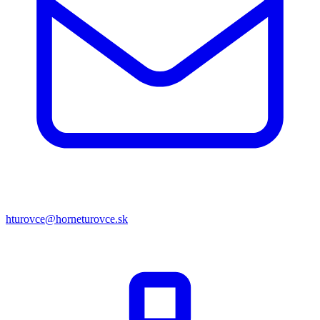
hturovce@horneturovce.sk