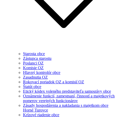
Starosta obce
Zástupca starostu
Poslanci OZ
Komisie OZ
Hlavný kontrolór obce
Zasadnutia OZ
Rokovací poriadok OZ a komisií OZ
Štatút obce
Etický kódex voleného predstaviteľa samosrávy obce
Oznámenie funkcií, zamestnaní, činností a majetkových
pomerov verejných funkcionárov
Zásady hospodárenia a nakladania s majetkom obce
Horné Turovce
Krízové riadenie obce