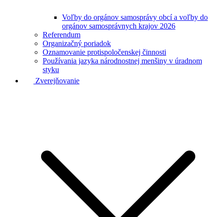
Voľby do orgánov samosprávy obcí a voľby do
orgánov samosprávnych krajov 2026
Referendum
Organizačný poriadok
Oznamovanie protispoločenskej činnosti
Používania jazyka národnostnej menšiny v úradnom
styku
Zverejňovanie