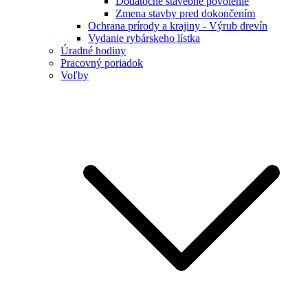
Dodatočné stavebné povolenie
Zmena stavby pred dokončením
Ochrana prírody a krajiny - Výrub drevín
Vydanie rybárskeho lístka
Úradné hodiny
Pracovný poriadok
Voľby