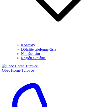
Kontakty
Dôležité telefónne čísla
Napíšte nám
Región aktuálne
Obec
Horné Turovce