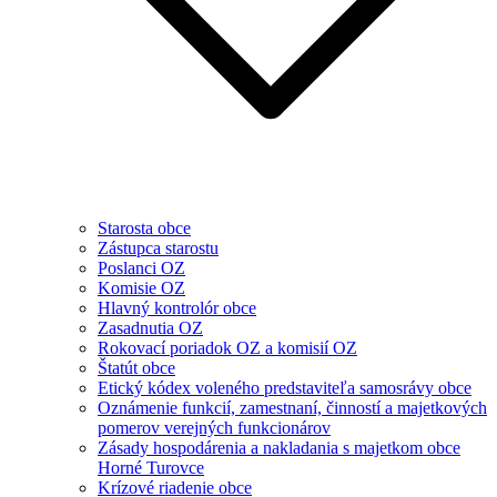
Starosta obce
Zástupca starostu
Poslanci OZ
Komisie OZ
Hlavný kontrolór obce
Zasadnutia OZ
Rokovací poriadok OZ a komisií OZ
Štatút obce
Etický kódex voleného predstaviteľa samosrávy obce
Oznámenie funkcií, zamestnaní, činností a majetkových
pomerov verejných funkcionárov
Zásady hospodárenia a nakladania s majetkom obce
Horné Turovce
Krízové riadenie obce