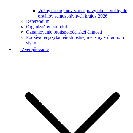
Voľby do orgánov samosprávy obcí a voľby do
orgánov samosprávnych krajov 2026
Referendum
Organizačný poriadok
Oznamovanie protispoločenskej činnosti
Používania jazyka národnostnej menšiny v úradnom
styku
Zverejňovanie