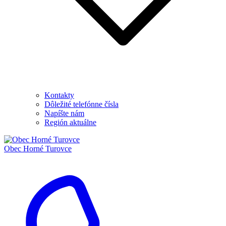
Kontakty
Dôležité telefónne čísla
Napíšte nám
Región aktuálne
Obec
Horné Turovce