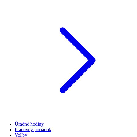
Úradné hodiny
Pracovný poriadok
Voľby