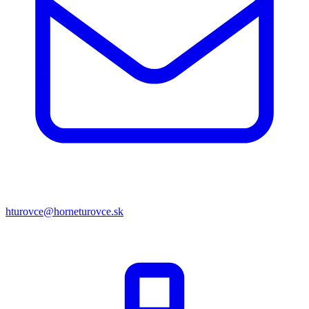
hturovce@horneturovce.sk