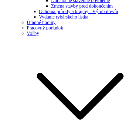
Dodatočné stavebné povolenie
Zmena stavby pred dokončením
Ochrana prírody a krajiny - Výrub drevín
Vydanie rybárskeho lístka
Úradné hodiny
Pracovný poriadok
Voľby